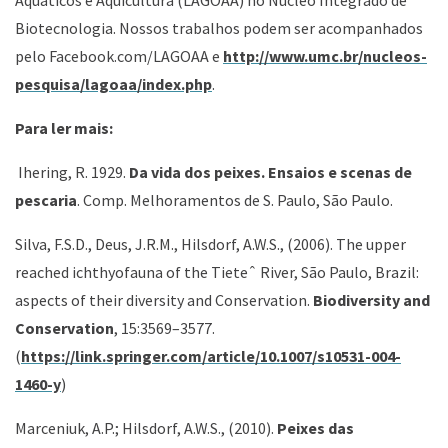
Aquáticos e Aquicultura (LAGOAA) no Núcleo Integrado de
Biotecnologia. Nossos trabalhos podem ser acompanhados
pelo Facebook.com/LAGOAA e
http://www.umc.br/nucleos-
pesquisa/lagoaa/index.php
.
Para ler mais:
Ihering, R. 1929.
Da vida dos peixes. Ensaios e scenas de
pescaria
. Comp. Melhoramentos de S. Paulo, São Paulo.
Silva, F.S.D., Deus, J.R.M., Hilsdorf, A.W.S., (2006). The upper
reached ichthyofauna of the Tieteˆ River, São Paulo, Brazil:
aspects of their diversity and Conservation.
Biodiversity and
Conservation
, 15:3569–3577.
(
https://link.springer.com/article/10.1007/s10531-004-
1460-y
)
Marceniuk, A.P.; Hilsdorf, A.W.S., (2010).
Peixes das