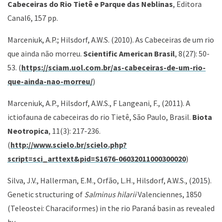
Cabeceiras do Rio Tietê e Parque das Neblinas
, Editora
Canal6, 157 pp.
Marceniuk, A.P.; Hilsdorf, A.W.S. (2010). As Cabeceiras de um rio
que ainda não morreu.
Scientific American Brasil
, 8(27): 50-
53. (
https://sciam.uol.com.br/as-cabeceiras-de-um-rio-
que-ainda-nao-morreu/
)
Marceniuk, A.P., Hilsdorf, A.W.S., F Langeani, F., (2011). A
ictiofauna de cabeceiras do rio Tietê, São Paulo, Brasil.
Biota
Neotropica
, 11(3): 217-236.
(
http://www.scielo.br/scielo.php?
script=sci_arttext&pid=S1676-06032011000300020
)
Silva, J.V., Hallerman, E.M., Orfão, L.H., Hilsdorf, A.W.S., (2015).
Genetic structuring of
Salminus hilarii
Valenciennes, 1850
(Teleostei: Characiformes) in the rio Paraná basin as revealed