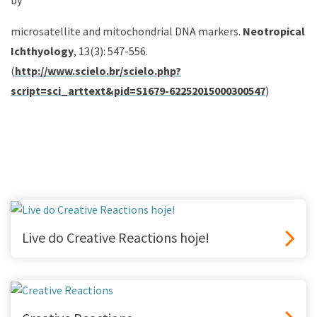
by
microsatellite and mitochondrial DNA markers.
Neotropical
Ichthyology
, 13(3): 547-556.
(
http://www.scielo.br/scielo.php?
script=sci_arttext&pid=S1679-62252015000300547
)
Live do Creative Reactions hoje!