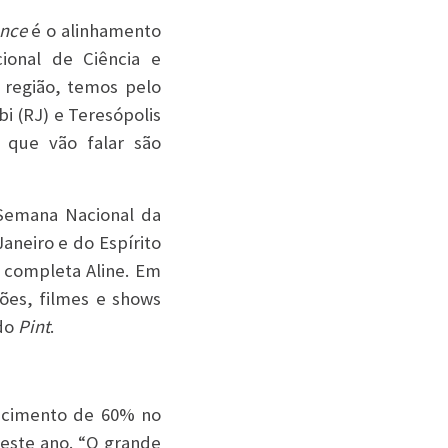
ence
é o alinhamento
ional de Ciência e
 região, temos pelo
i (RJ) e Teresópolis
 que vão falar são
 Semana Nacional da
Janeiro e do Espírito
, completa Aline. Em
ções, filmes e shows
 do
Pint
.
escimento de 60% no
 este ano. “O grande