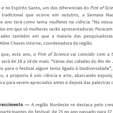
o e no Espírito Santo, um dos diferenciais do
Pint of Sci
tradicional que ocorre em outubro, a Semana Nac
ste ano terá como tema
mulheres na ciência
. “Na nossa
os em que só mulheres serão apresentadoras: Paracamb
idades também em que a maioria das pesquisadoras
Aline Chaves Intorne, coordenadora da região.
 que, este ano, o
Pint of Science
vai coincidir com a
será de 18 a 24 de maio. “Várias das cidades do Rio de 
o para o festival algum tema ligado à biodiversidade”
o, a proposta é unir ciência e arte, abarcando exposi
ica para serem apreciados antes e depois das palestras
crescimento ―
A região Nordeste se destaca pelo cr
articipantes do festival: de 23 no ano passado para 37