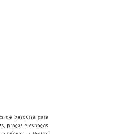
os de pesquisa para
gs, praças e espaços
a a ciência, o
Pint of