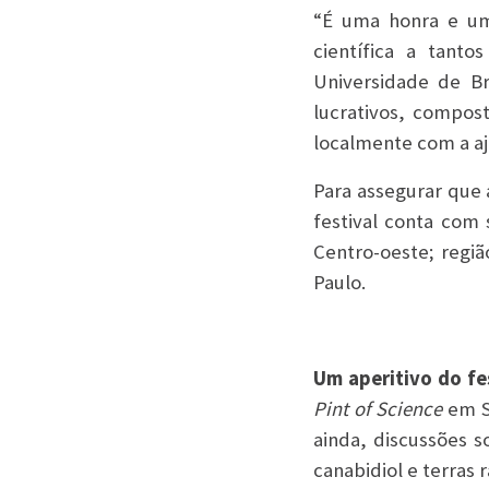
“É uma honra e uma
científica a tanto
Universidade de Br
lucrativos, compo
localmente com a aj
Para assegurar que 
festival conta com 
Centro-oeste; regiã
Paulo.
Um aperitivo do fe
Pint of Science
em Sã
ainda, discussões s
canabidiol e terras r