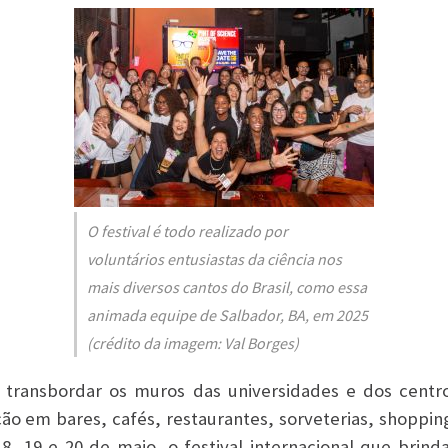
O festival é todo realizado por
voluntários entusiastas da ciência nos
mais diversos cantos do Brasil, como essa
animada equipe de Salbador, BA, em 2025
(crédito da imagem: Val Borges)
 transbordar os muros das universidades e dos centr
ão em bares, cafés, restaurantes, sorveterias, shoppin
18, 19 e 20 de maio, o festival internacional que brind