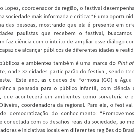
o Lopes, coordenador da região, o festival desempenha
a sociedade mais informada e crítica: “É uma oportunid
cia das pessoas, mostrando que ela é presente em dif
idades paulistas que recebem o festival, buscamo
em faz ciência com o intuito de ampliar esse diálogo 
 capaz de alcançar públicos de diferentes idades e reali
e públicos e ambientes também é uma marca do
Pint of
e, onde 32 cidades participarão do festival, sendo 12 
este. “Este ano, as cidades de Formosa (GO) e Água 
ência pensada para o público infantil, com ciência 
va, que acontecerá em ambientes como sorveteria e es
 Oliveira, coordenadora da regional. Para ela, o festiva
e democratização do conhecimento: “Promovemos
 e conectada com os desafios reais da sociedade, ao
dores e iniciativas locais em diferentes regiões do Brasi