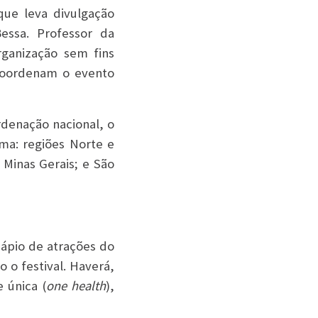
que leva divulgação
Bessa. Professor da
rganização sem fins
coordenam o evento
rdenação nacional, o
rma: regiões Norte e
 Minas Gerais; e São
dápio de atrações do
o o festival. Haverá,
 única (
one health
),