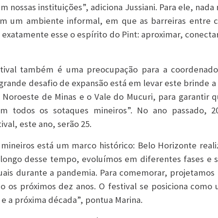
m nossas instituições”, adiciona Jussiani. Para ele, nad
m um ambiente informal, em que as barreiras entre ci
É exatamente esse o espírito do Pint: aproximar, conectar
stival também é uma preocupação para a coordenador
grande desafio de expansão está em levar este brinde a t
Noroeste de Minas e o Vale do Mucuri, para garantir q
 em todos os sotaques mineiros”. No ano passado, 2
ival, este ano, serão 25.
mineiros está um marco histórico: Belo Horizonte reali
o longo desse tempo, evoluímos em diferentes fases e 
rtuais durante a pandemia. Para comemorar, projetamos
do os próximos dez anos. O festival se posiciona como
l e a próxima década”, pontua Marina.