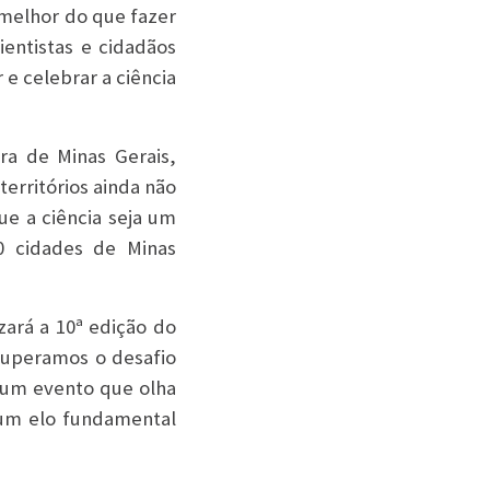
a melhor do que fazer
entistas e cidadãos
 e celebrar a ciência
a de Minas Gerais,
erritórios ainda não
ue a ciência seja um
0 cidades de Minas
zará a 10ª edição do
superamos o desafio
 um evento que olha
 um elo fundamental