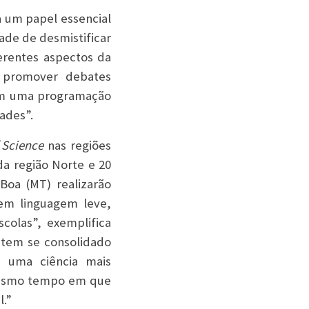
 um papel essencial
ade de desmistificar
erentes aspectos da
s promover debates
com uma programação
dades”.
 Science
nas regiões
da região Norte e 20
Boa (MT) realizarão
em linguagem leve,
colas”, exemplifica
l tem se consolidado
 uma ciência mais
 mesmo tempo em que
l.”