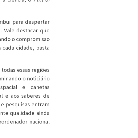
ribui para despertar
l. Vale destacar que
rçando o compromisso
m cada cidade, basta
 todas essas regiões
minando o noticiário
espacial e canetas
l e aos saberes de
que pesquisas entram
ente qualidade ainda
oordenador nacional