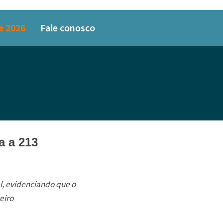
e 2026
Fale conosco
a a 213
al, evidenciando que o
eiro