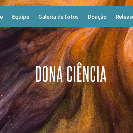
e
Equipe
Galeria de fotos
Doação
Releas
DONA CIÊNCIA