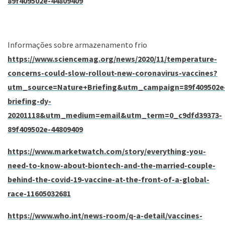
89f409502e-44809409
Informações sobre armazenamento frio
https://www.sciencemag.org/news/2020/11/temperature-
concerns-could-slow-rollout-new-coronavirus-vaccines?
utm_source=Nature+Briefing&utm_campaign=89f409502e
briefing-dy-
20201118&utm_medium=email&utm_term=0_c9dfd39373-
89f409502e-44809409
https://www.marketwatch.com/story/everything-you-
need-to-know-about-biontech-and-the-married-couple-
behind-the-covid-19-vaccine-at-the-front-of-a-global-
race-11605032681
https://www.who.int/news-room/q-a-detail/vaccines-