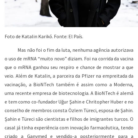
Foto de Katalin Karikó. Fonte: El País.
Mas não foi o fim da luta, nenhuma agência autorizava
o uso de mRNA “muito novo” diziam. Foi na corrida da vacina
que o mRNA ganhou seu respiro e chance de mostrar a que
veio. Além de Katalin, a parceira da Pfizer na empreitada da
vacinação, a BioNTech também é assim como a Moderna,
uma recente empresa de biotecnologia. A BioNTech é alemã
e tem como co-fundador Uğur Şahin e Chritopher Huber e no
conselho de membros consta Özlem Türeci, esposa de Şahin.
Şahin e Türeci são cientistas e filhos de imigrantes turcos. O
casal já tinha experiência com inovação farmacêutica, tendo
criado a Ganymed e vendido-a posteriormente para a