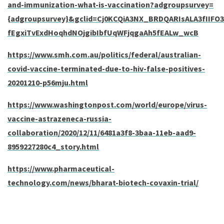
and-immunization-what-is-vaccination?adgroupsurvey=
{adgroupsurvey}&gclid=Cj0KCQiA3NX_BRDQARIsALA3fIIF
fEgxiTvExdHoqhdNOjgibIbfUqWFjqgaAh5fEALw_wcB
https://www.smh.com.au/politics/federal/australian-
covid-vaccine-terminated-due-to-hiv-false-positives-
20201210-p56mju.html
https://www.washingtonpost.com/world/europe/virus-
vaccine-astrazeneca-russia-
collaboration/2020/12/11/6481a3f8-3baa-11eb-aad9-
8959227280c4_story.html
https://www.pharmaceutical-
technology.com/news/bharat-biotech-covaxin-trial/