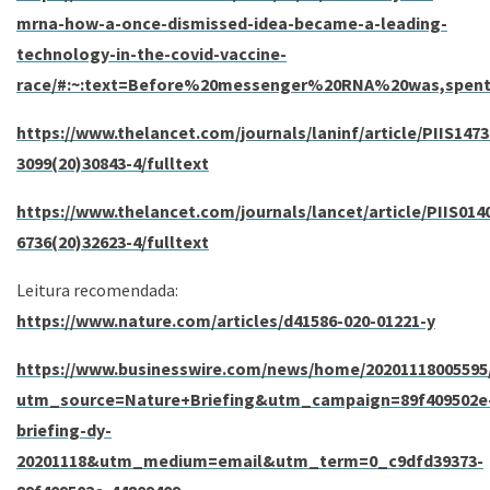
mrna-how-a-once-dismissed-idea-became-a-leading-
technology-in-the-covid-vaccine-
race/#:~:text=Before%20messenger%20RNA%20was,spent
https://www.thelancet.com/journals/laninf/article/PIIS1473
3099(20)30843-4/fulltext
https://www.thelancet.com/journals/lancet/article/PIIS014
6736(20)32623-4/fulltext
Leitura recomendada:
https://www.nature.com/articles/d41586-020-01221-y
https://www.businesswire.com/news/home/20201118005595
utm_source=Nature+Briefing&utm_campaign=89f409502e
briefing-dy-
20201118&utm_medium=email&utm_term=0_c9dfd39373-