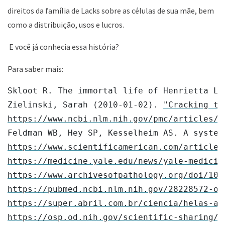
direitos da família de Lacks sobre as células de sua mãe, bem
como a distribuição, usos e lucros.
E você já conhecia essa história?
Para saber mais:
Skloot R. The immortal life of Henrietta La
Zielinski, Sarah (2010-01-02). 
"Cracking th
https://www.ncbi.nlm.nih.gov/pmc/articles/P
Feldman WB, Hey SP, Kesselheim AS. A system
https://www.scientificamerican.com/article/
https://medicine.yale.edu/news/yale-medicin
https://www.archivesofpathology.org/doi/10.
https://pubmed.ncbi.nlm.nih.gov/28228572-op
https://super.abril.com.br/ciencia/helas-as
https://osp.od.nih.gov/scientific-sharing/h