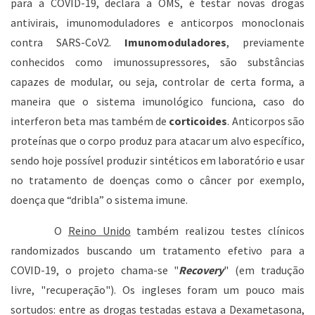
para a COVID-19, declara a OMS, é testar novas drogas
antivirais, imunomoduladores e anticorpos monoclonais
contra SARS-CoV2.
Imunomoduladores
, previamente
conhecidos como imunossupressores, são substâncias
capazes de modular, ou seja, controlar de certa forma, a
maneira que o sistema imunológico funciona, caso do
interferon beta mas também de
corticoides
. Anticorpos são
proteínas que o corpo produz para atacar um alvo específico,
sendo hoje possível produzir sintéticos em laboratório e usar
no tratamento de doenças como o câncer por exemplo,
doença que “dribla” o sistema imune.
O
Reino Unido
também realizou testes clínicos
randomizados buscando um tratamento efetivo para a
COVID-19, o projeto chama-se "
Recovery
" (em tradução
livre, "recuperação"). Os ingleses foram um pouco mais
sortudos: entre as drogas testadas estava a Dexametasona,