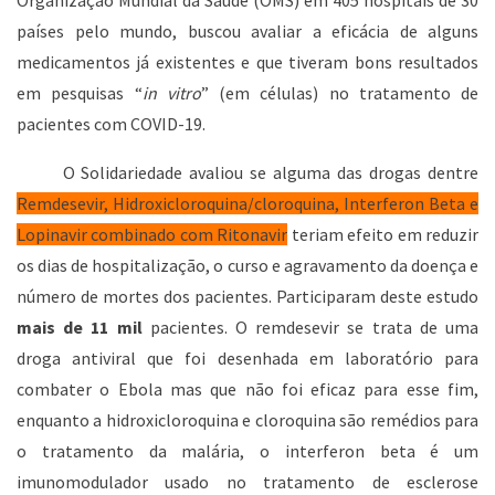
Organização Mundial da Saúde (OMS) em 405 hospitais de 30
países pelo mundo, buscou avaliar a eficácia de alguns
medicamentos já existentes e que tiveram bons resultados
em pesquisas “
in vitro
” (em células) no tratamento de
pacientes com COVID-19.
O Solidariedade avaliou se alguma das drogas dentre
Remdesevir, Hidroxicloroquina/cloroquina, Interferon Beta e
Lopinavir combinado com Ritonavir
teriam efeito em reduzir
os dias de hospitalização, o curso e agravamento da doença e
número de mortes dos pacientes. Participaram deste estudo
mais de 11 mil
pacientes. O remdesevir se trata de uma
droga antiviral que foi desenhada em laboratório para
combater o Ebola mas que não foi eficaz para esse fim,
enquanto a hidroxicloroquina e cloroquina são remédios para
o tratamento da malária, o interferon beta é um
imunomodulador usado no tratamento de esclerose