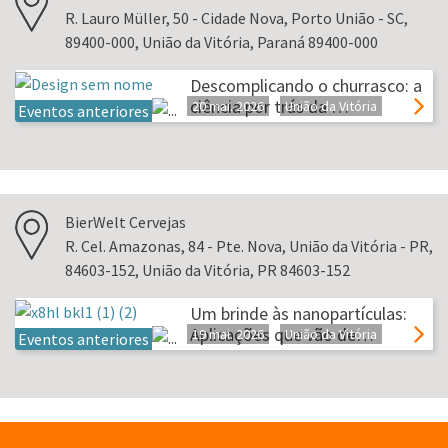
R. Lauro Müller, 50 - Cidade Nova, Porto União - SC,
89400-000, União da Vitória, Paraná 89400-000
Descomplicando o churrasco: a
ciência por trás da …
20 mai. 2026
União da Vitória
Eventos anteriores
BierWelt Cervejas
R. Cel. Amazonas, 84 - Pte. Nova, União da Vitória - PR,
84603-152, União da Vitória, PR 84603-152
Um brinde às nanopartículas:
Aplicações que vão de…
19 mai. 2026
União da Vitória
Eventos anteriores