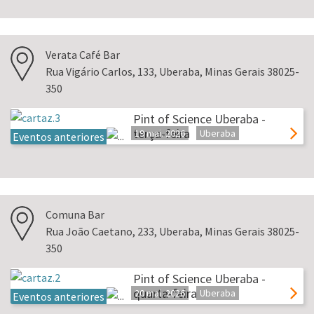
Verata Café Bar
Rua Vigário Carlos, 133, Uberaba, Minas Gerais 38025-
350
Pint of Science Uberaba -
terça-feira
19 mai. 2026
Uberaba
Eventos anteriores
Comuna Bar
Rua João Caetano, 233, Uberaba, Minas Gerais 38025-
350
Pint of Science Uberaba -
quarta-feira
20 mai. 2026
Uberaba
Eventos anteriores