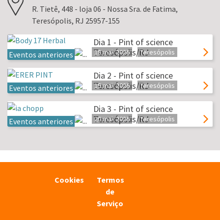
R. Tietê, 448 - loja 06 - Nossa Sra. de Fatima,
Teresópolis, RJ 25957-155
Dia 1 - Pint of science
Teresópolis/RJ
18 mai. 2026
Teresópolis
Eventos anteriores
Dia 2 - Pint of science
Teresópolis/RJ
19 mai. 2026
Teresópolis
Eventos anteriores
Dia 3 - Pint of science
Teresópolis/RJ
20 mai. 2026
Teresópolis
Eventos anteriores
Cookies
Termos
de
Serviço