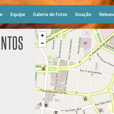
e
Equipe
Galeria de fotos
Doação
Releas
+
ENTOS
−