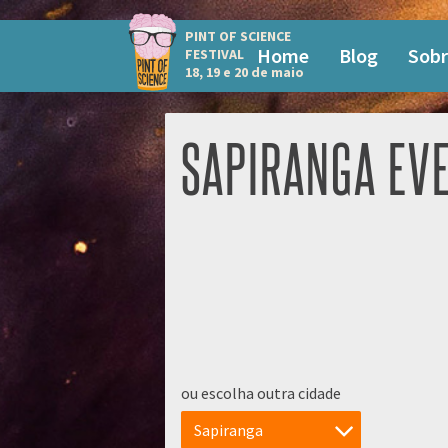
PINT OF SCIENCE
Home
Blog
Sobr
FESTIVAL
18, 19 e 20 de maio
SAPIRANGA EV
ou escolha outra cidade
Sapiranga