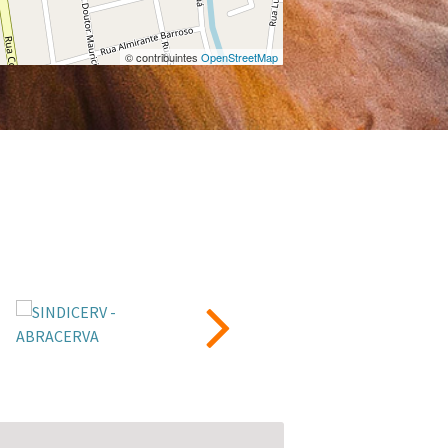
© contribuintes
OpenStreetMap