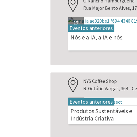
O Rancho Hamburgueria
Rua Major Bento Alves, 1
19
Eventos anteriores
mai.
2026
Nós e a IA, a IA e nós.
NYS Coffee Shop
R. Getúlio Vargas, 364 - 
Eventos anteriores
20
mai.
Produtos Sustentáveis e
2026
Indústria Criativa