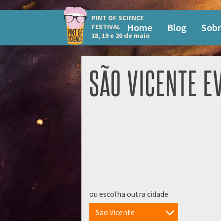
PINT OF SCIENCE
Home
Blog
Sobr
FESTIVAL
18, 19 e 20 de maio
SÃO VICENTE E
ou escolha outra cidade
São Vicente