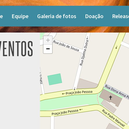
e
Equipe
Galeria de fotos
Doação
Releas
+
VENTOS
−