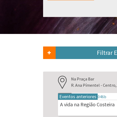
Filtrar
Na Praça Bar
R. Ana Pímentel - Centro,
Eventos anteriores
19
mai.
A vida na Região Costeira
2026