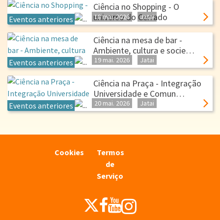
Ciência no Shopping - O
universo do Cerrado
18 mai.
2026
Jatai
Eventos anteriores
Ciência na mesa de bar -
Ambiente, cultura e socie…
19 mai.
2026
Jatai
Eventos anteriores
Ciência na Praça - Integração
Universidade e Comun…
20 mai.
2026
Jatai
Eventos anteriores
Cookies
Termos
de
Serviço