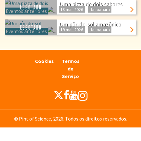
Uma pizza de dois sabores
ESGOTADO
18 mai.
2026
Itacoatiara
Eventos anteriores
Um pôr-do-sol amazônico
ESGOTADO
19 mai.
2026
Itacoatiara
Eventos anteriores
Cookies
Termos
de
Serviço
© Pint of Science, 2026. Todos os direitos reservados.