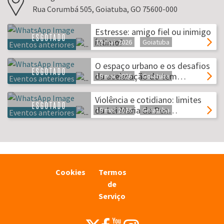
Rua Corumbá 505, Goiatuba, GO 75600-000
Estresse: amigo fiel ou inimigo
ESGOTADO
íntimo?
19 mai. 2026
Goiatuba
Eventos anteriores
O espaço urbano e os desafios
ESGOTADO
da aceleração do tem…
19 mai. 2026
Goiatuba
Eventos anteriores
Violência e cotidiano: limites
ESGOTADO
da Lei Maria da Pen…
19 mai. 2026
Goiatuba
Eventos anteriores
Cookies
Termos
de
Serviço