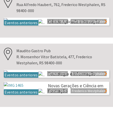
Rua Alfredo Haubert, 762, Frederico Westphalen, RS
98400-000
Ciência Aplicada e Inovação
18 mai. 2026
Frederico Westphalen
Eventos anteriores
Maudito Gastro Pub
R. Monsenhor Vitor Batistela, 477, Frederico
Westphalen, RS 98400-000
Tecnologia e Informação
19 mai. 2026
Frederico Westphalen
Eventos anteriores
Novas Gerações e Ciência em
Formação
20 mai. 2026
Frederico Westphalen
Eventos anteriores