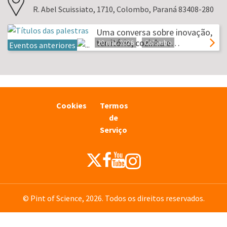
R. Abel Scuissiato, 1710, Colombo, Paraná 83408-280
Uma conversa sobre inovação,
território, cozinha e…
20 mai. 2026
Colombo
Eventos anteriores
Cookies
Termos
de
Serviço
© Pint of Science, 2026. Todos os direitos reservados.