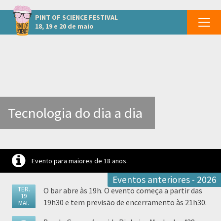
Outros eventos em Júlio de Castilhos
PINT OF SCIENCE
FESTIVAL
18, 19 e 20 de maio
Tecnologia do dia a dia
Evento para maiores de 18 anos.
Eventos anteriores - 2026
TER.
O bar abre às 19h. O evento começa a partir das
19
19h30 e tem previsão de encerramento às 21h30.
MAI.