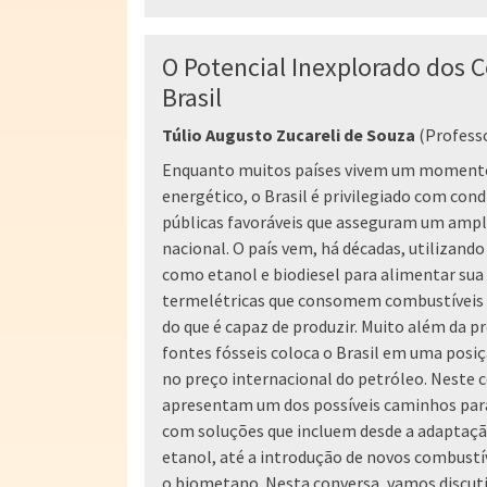
O Potencial Inexplorado dos 
Brasil
Túlio Augusto Zucareli de Souza
(Profess
Enquanto muitos países vivem um momento 
energético, o Brasil é privilegiado com condi
públicas favoráveis que asseguram um amplo
nacional. O país vem, há décadas, utilizand
como etanol e biodiesel para alimentar sua 
termelétricas que consomem combustíveis f
do que é capaz de produzir. Muito além da 
fontes fósseis coloca o Brasil em uma posiç
no preço internacional do petróleo. Neste 
apresentam um dos possíveis caminhos para 
com soluções que incluem desde a adaptaç
etanol, até a introdução de novos combustív
o biometano. Nesta conversa, vamos discut