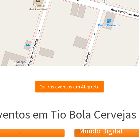
Outros eventos em Alegrete
ventos em Tio Bola Cervejas 
volvimento de
re, IA e Inovação
Uso e Segurança e 
Mundo Digital
19