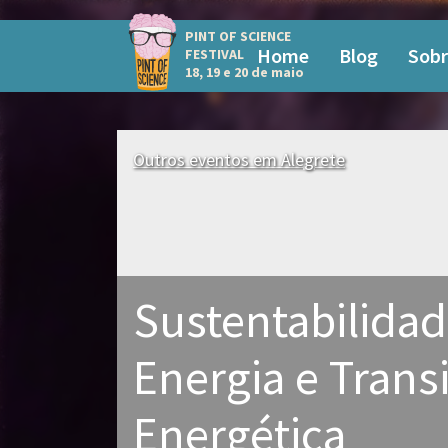
PINT OF SCIENCE
Home
Blog
Sobr
FESTIVAL
18, 19 e 20 de maio
Outros eventos em Alegrete
Sustentabilidad
Energia e Trans
Energética