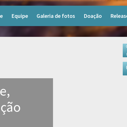
e
Equipe
Galeria de fotos
Doação
Releas
e,
ição