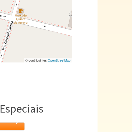
© contribuintes
OpenStreetMap
Especiais
IA no