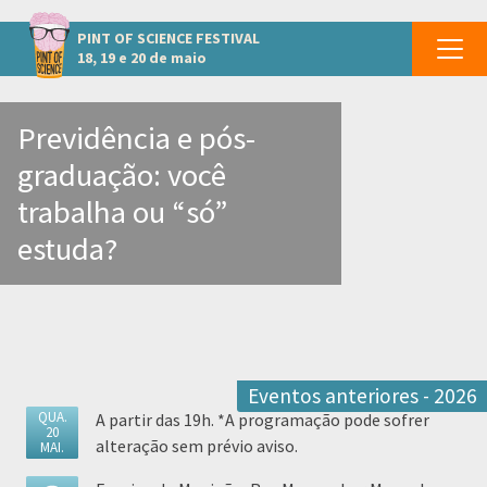
Outros eventos em São Paulo
PINT OF SCIENCE
FESTIVAL
18, 19 e 20 de maio
Previdência e pós-
graduação: você
trabalha ou “só”
estuda?
Eventos anteriores - 2026
QUA.
A partir das 19h. *A programação pode sofrer
20
alteração sem prévio aviso.
MAI.