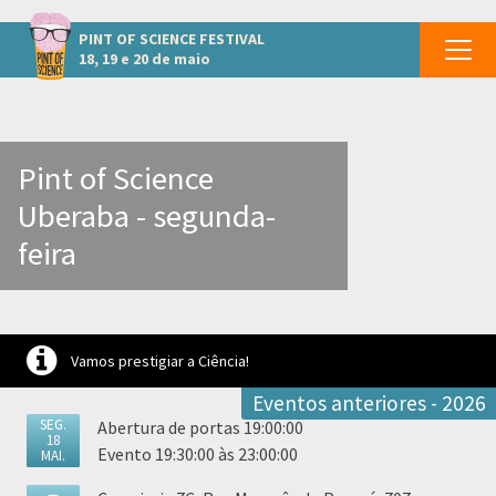
Outros eventos em Uberaba
PINT OF SCIENCE
FESTIVAL
18, 19 e 20 de maio
Pint of Science
Uberaba - segunda-
feira
Vamos prestigiar a Ciência!
Eventos anteriores - 2026
SEG.
Abertura de portas 19:00:00
18
Evento 19:30:00 às 23:00:00
MAI.