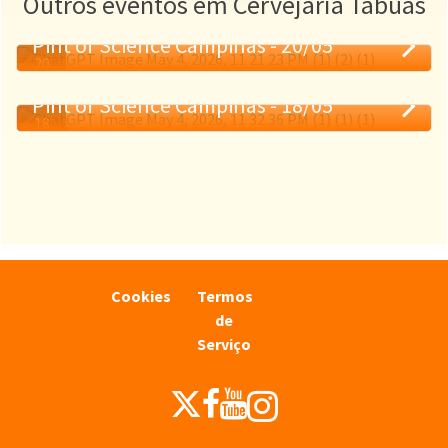
Outros eventos em Cervejaria Tábuas
Pint of Science Campinas - 20/05
20
MAI.
Pint of Science Campinas - 18/05
18
MAI.
Cookies
Termos
de
Serviço