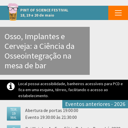
Outros eventos em Indaiatuba
PINT OF SCIENCE
FESTIVAL
18, 19 e 20 de maio
Osso, Implantes e
Cerveja: a Ciência da
Osseointegração na
mesa de bar
Local possui acessibilidade, banheiros acessíveis para PCD e
fica em uma esquina, térreo, facilitando o acesso ao
estabelecimento.
Eventos anteriores - 2026
TER.
Abertura de portas 19:00:00
19
Evento 19:30:00 às 21:30:00
MAI.