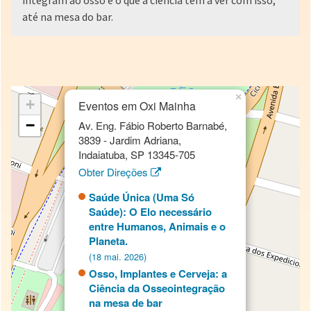
integram ao osso e o que a ciência tem a ver com isso,
até na mesa do bar.
×
+
Eventos em Oxi Mainha
−
Av. Eng. Fábio Roberto Barnabé,
3839 - Jardim Adriana,
Indaiatuba, SP 13345-705
Obter Direções
Saúde Única (Uma Só
Saúde): O Elo necessário
entre Humanos, Animais e o
Planeta.
(18 mai. 2026)
Osso, Implantes e Cerveja: a
Ciência da Osseointegração
na mesa de bar