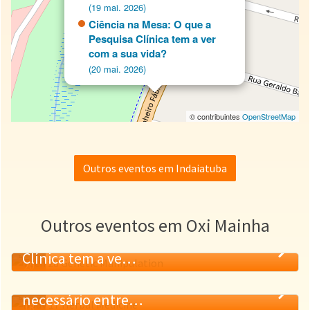
(19 mai. 2026)
Ciência na Mesa: O que a
Pesquisa Clínica tem a ver
com a sua vida?
(20 mai. 2026)
© contribuintes
OpenStreetMap
Outros eventos em Indaiatuba
Outros eventos em Oxi Mainha
Ciência na Mesa: O que a Pesquisa
Clínica tem a ve…
20
Saúde Única (Uma Só Saúde): O Elo
MAI.
necessário entre…
18