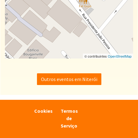
© contribuintes
OpenStreetMap
Outros eventos em Niterói
Cookies
Termos
de
Serviço