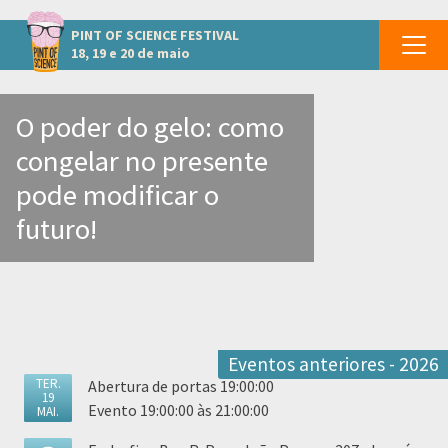
Outros eventos em Niterói
PINT OF SCIENCE
FESTIVAL
18, 19 e 20 de maio
O poder do gelo: como
congelar no presente
pode modificar o
futuro!
Eventos anteriores - 2026
TER.
Abertura de portas 19:00:00
19
Evento 19:00:00 às 21:00:00
MAI.