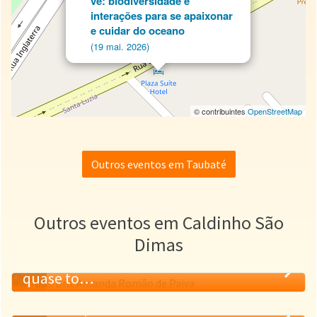
vê: biodiversidade e
interações para se apaixonar
e cuidar do oceano
(19 mai. 2026)
© contribuintes
OpenStreetMap
Outros eventos em Taubaté
Outros eventos em Caldinho São
Dimas
Show da Física: ciência que dá pra ver (e
quase to…
19
O cardápio por favor! O que comem os
MAI.