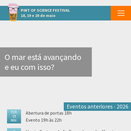
Outros eventos em Fortaleza
PINT OF SCIENCE
FESTIVAL
18, 19 e 20 de maio
O mar está avançando
e eu com isso?
Eventos anteriores - 2026
TER.
Abertura de portas 18h
19
Evento 19h às 22h
MAI.