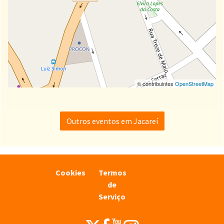
© contribuintes
OpenStreetMap
Outros eventos em Jacareí
Cookies
Termos
de
Serviço