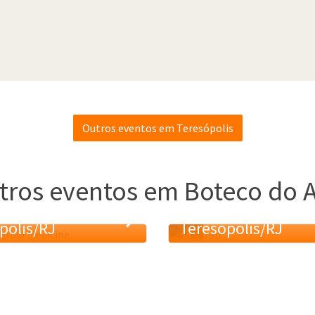
Outros eventos em Teresópolis
tros eventos em Boteco do A
 Pint of science
Dia 3 - Pint of scie
polis/RJ
Teresópolis/RJ
20
MAI.