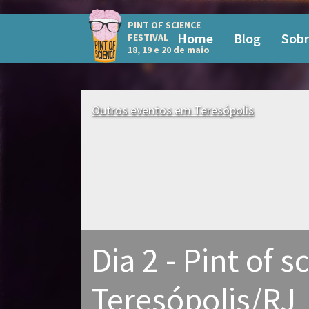
PINT OF SCIENCE
Home
Blog
Sobr
FESTIVAL
18, 19 e 20 de maio
Outros eventos em Teresópolis
Dia 2 - Pint of s
Teresópolis/RJ