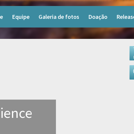
e
Equipe
Galeria de fotos
Doação
Releas
cience