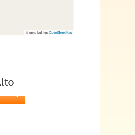
© contribuintes
OpenStreetMap
lto
nce