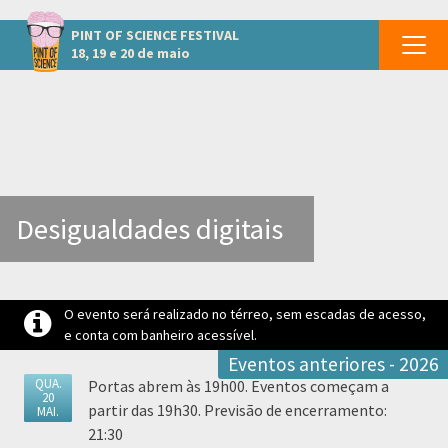
Outros eventos em Limeira
PINT OF SCIENCE
FESTIVAL
18, 19 e 20 de maio
Desigualdades digitais
O evento será realizado no térreo, sem escadas de acesso,
e conta com banheiro acessível.
Eventos anteriores - 2026
QUA.
Portas abrem às 19h00. Eventos começam a
20
partir das 19h30. Previsão de encerramento:
MAI.
21:30