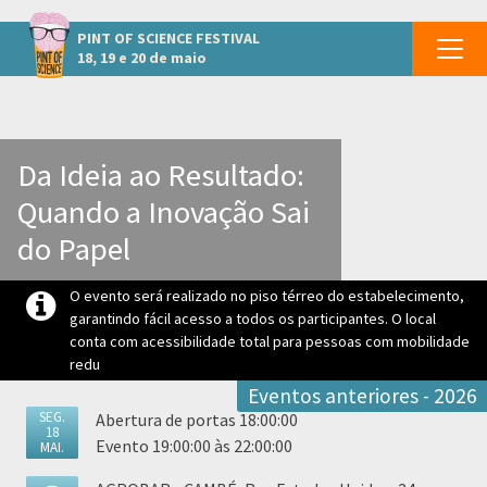
Outros eventos em Cambé
PINT OF SCIENCE
FESTIVAL
18, 19 e 20 de maio
Da Ideia ao Resultado:
Quando a Inovação Sai
do Papel
O evento será realizado no piso térreo do estabelecimento,
garantindo fácil acesso a todos os participantes. O local
conta com acessibilidade total para pessoas com mobilidade
redu
Eventos anteriores - 2026
SEG.
Abertura de portas 18:00:00
18
Evento 19:00:00 às 22:00:00
MAI.