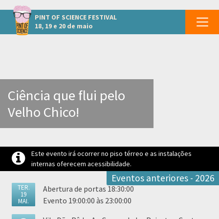
Outros eventos em Penedo
PINT OF SCIENCE
FESTIVAL
18, 19 e 20 de maio
Ciência que flui pelo
Velho Chico!
Este evento irá ocorrer no piso térreo e as instalações
internas oferecem acessibilidade.
Eventos anteriores - 2026
TER.
Abertura de portas 18:30:00
19
Evento 19:00:00 às 23:00:00
MAI.