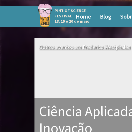
PINT OF SCIENCE
Home
Blog
Sobr
FESTIVAL
18, 19 e 20 de maio
Outros eventos em Frederico Westphalen
Ciência Aplicad
Inovação