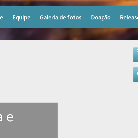
e
Equipe
Galeria de fotos
Doação
Releas
a e