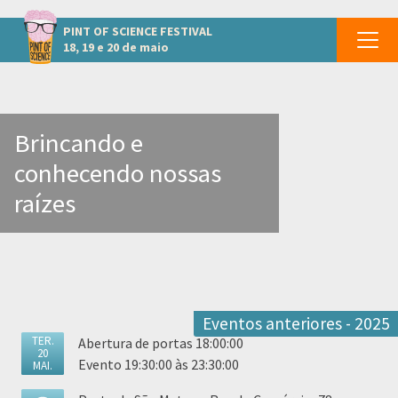
Outros eventos em São Mateus
PINT OF SCIENCE
FESTIVAL
18, 19 e 20 de maio
Brincando e
conhecendo nossas
raízes
Eventos anteriores - 2025
TER.
Abertura de portas 18:00:00
20
Evento 19:30:00 às 23:30:00
MAI.