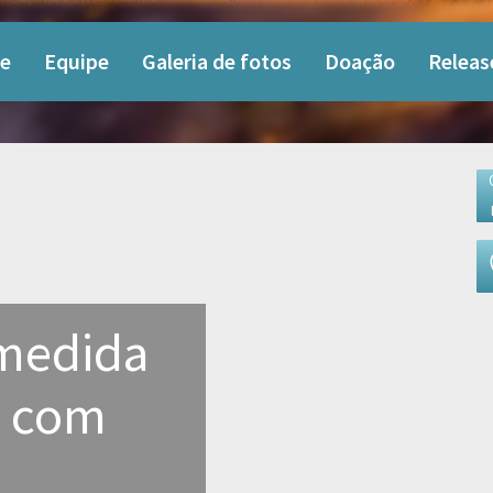
e
Equipe
Galeria de fotos
Doação
Releas
medida
, com