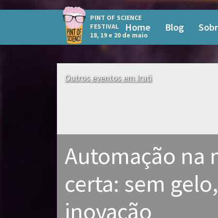
PINT OF SCIENCE
Home
Blog
Sobr
FESTIVAL
18, 19 e 20 de maio
Outros eventos em Irati
Automação na 
certa: sem gelo
inovação