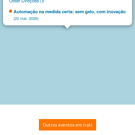
Obter Direções
Automação na medida certa: sem gelo, com inovação
(20 mai. 2026)
Outros eventos em Irati