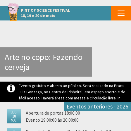
Outros eventos em Pinheiral
PINT OF SCIENCE
FESTIVAL
18, 19 e 20 de maio
Arte no copo: Fazendo
cerveja
Evento gratuito e aberto ao público. Será realizado na Praça
Luiz Gonzaga, no Centro de Pinheiral, em espaço aberto e de
fácil acesso. Haverá áreas com mesas e circulação livre. In
Eventos anteriores - 2026
SEG.
Abertura de portas 18:00:00
18
Evento 19:00:00 às 20:00:00
MAI.