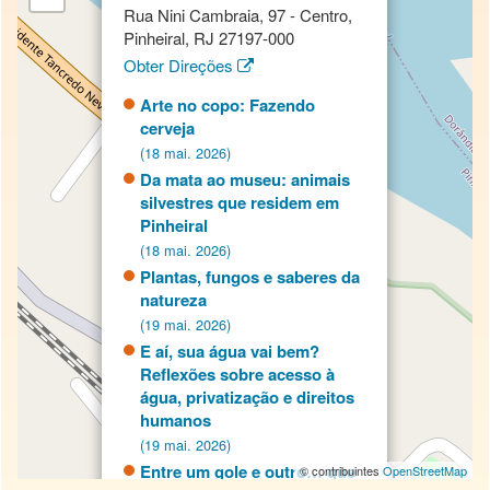
Rua Nini Cambraia, 97 - Centro,
Pinheiral, RJ 27197-000
Obter Direções
Arte no copo: Fazendo
cerveja
(18 mai. 2026)
Da mata ao museu: animais
silvestres que residem em
Pinheiral
(18 mai. 2026)
Plantas, fungos e saberes da
natureza
(19 mai. 2026)
E aí, sua água vai bem?
Reflexões sobre acesso à
água, privatização e direitos
humanos
(19 mai. 2026)
Entre um gole e outro… que
© contribuintes
OpenStreetMap