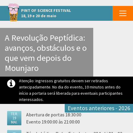
Outros eventos em Viçosa
PINT OF SCIENCE
FESTIVAL
18, 19 e 20 de maio
A Revolução Peptídica:
avanços, obstáculos e o
que vem depois do
Mounjaro
Atenção: ingressos gratuitos devem ser retirados
antecipadamente. No dia do evento, 10 minutos antes do
início a portaria será liberada para eventuais participantes
interessados.
Eventos anteriores - 2026
TER.
Abertura de portas 18:30:00
19
Evento 19:00:00 às 21:00:00
MAI.