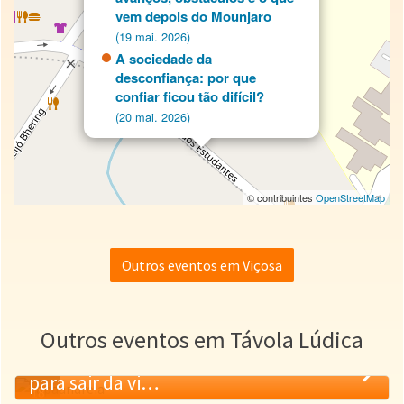
vem depois do Mounjaro
(19 mai. 2026)
A sociedade da
desconfiança: por que
confiar ficou tão difícil?
(20 mai. 2026)
© contribuintes
OpenStreetMap
Outros eventos em Viçosa
Outros eventos em Távola Lúdica
Empreender liberta? Caminhos reais
para sair da vi…
18